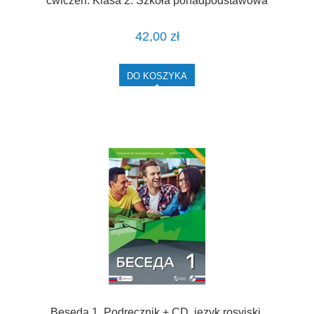
ćwiczeń. Klasa 2. Szkoła ponadpodstawowa
[WSIP] )
42,00 zł
DO KOSZYKA
Beseda 1. Podręcznik + CD, język rosyjski.