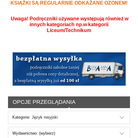
KSIĄŻKI SĄ REGULARNIE ODKAŻANE OZONEM!
Uwaga! Podręczniki używane występują również w
innych kategoriach np.w kategorii
Liceum/Technikum
OPCJE PRZEGLĄDANIA
Kategorie: Język rosyjski
Wydawnictwo: (wybierz)